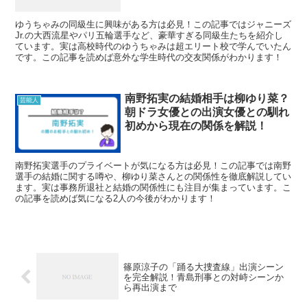
ゆうちゃみの同級生に興味がある方は必見！この記事ではジャニーズ
Jr.の大西流星やパリ五輪選手など、豪華すぎる同級生たちを紹介し
ています。実は高校時代のゆうちゃみは超エリート校で学んでいたん
です。この記事を読めば意外な学生時代の交友関係がわかります！
南野拓実の結婚相手は柳ゆり菜？
芸能人
朝ドラ女優との出演女優との馴れ
初めから現在の関係を解説！
南野拓実選手のプライベートが気になる方は必見！この記事では南野
選手の結婚に関する噂や、柳ゆり菜さんとの関係性を徹底解説してい
ます。実は事務所退社と結婚の関係性にも注目が集まっています。こ
の記事を読めば気になる2人の今後がわかります！
篠原涼子の「踊る大捜査線」出演シーン
を完全解説！青島刑事との対峙シーンか
ら再出演まで