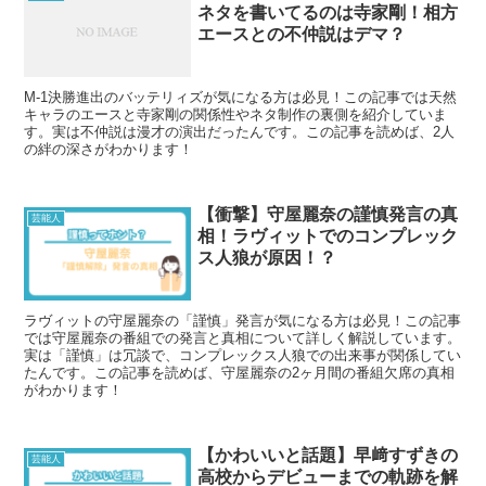
ネタを書いてるのは寺家剛！相方
エースとの不仲説はデマ？
M-1決勝進出のバッテリィズが気になる方は必見！この記事では天然
キャラのエースと寺家剛の関係性やネタ制作の裏側を紹介していま
す。実は不仲説は漫才の演出だったんです。この記事を読めば、2人
の絆の深さがわかります！
【衝撃】守屋麗奈の謹慎発言の真
芸能人
相！ラヴィットでのコンプレック
ス人狼が原因！？
ラヴィットの守屋麗奈の「謹慎」発言が気になる方は必見！この記事
では守屋麗奈の番組での発言と真相について詳しく解説しています。
実は「謹慎」は冗談で、コンプレックス人狼での出来事が関係してい
たんです。この記事を読めば、守屋麗奈の2ヶ月間の番組欠席の真相
がわかります！
【かわいいと話題】早﨑すずきの
芸能人
高校からデビューまでの軌跡を解