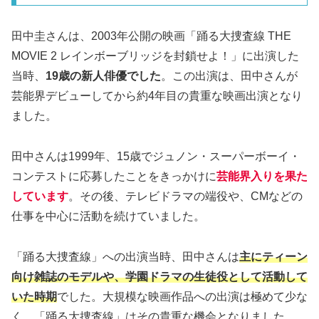
田中圭さんは、2003年公開の映画「踊る大捜査線 THE
MOVIE 2 レインボーブリッジを封鎖せよ！」に出演した
当時、
19歳の新人俳優でした
。この出演は、田中さんが
芸能界デビューしてから約4年目の貴重な映画出演となり
ました。
田中さんは1999年、15歳でジュノン・スーパーボーイ・
コンテストに応募したことをきっかけに
芸能界入りを果た
しています
。その後、テレビドラマの端役や、CMなどの
仕事を中心に活動を続けていました。
「踊る大捜査線」への出演当時、田中さんは
主にティーン
向け雑誌のモデルや、学園ドラマの生徒役として活動して
いた時期
でした。大規模な映画作品への出演は極めて少な
く、「踊る大捜査線」はその貴重な機会となりました。