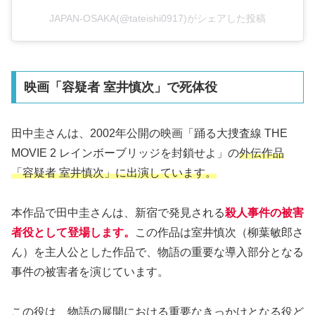
JAPAN-OSAKA(@tateishi0917)がシェアした投稿
映画「容疑者 室井慎次」で死体役
田中圭さんは、2002年公開の映画「踊る大捜査線 THE
MOVIE 2 レインボーブリッジを封鎖せよ」の
外伝作品
「容疑者 室井慎次」に出演しています。
本作品で田中圭さんは、新宿で発見される
殺人事件の被害
者役として登場します。
この作品は室井慎次（柳葉敏郎さ
ん）を主人公とした作品で、物語の重要な導入部分となる
事件の被害者を演じています。
この役は、物語の展開における重要なきっかけとなる役ど