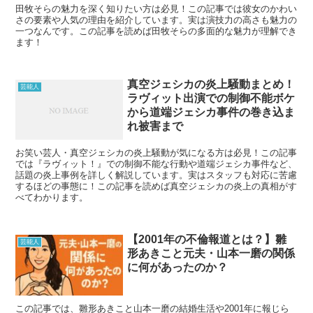
田牧そらの魅力を深く知りたい方は必見！この記事では彼女のかわい
さの要素や人気の理由を紹介しています。実は演技力の高さも魅力の
一つなんです。この記事を読めば田牧そらの多面的な魅力が理解でき
ます！
真空ジェシカの炎上騒動まとめ！
芸能人
ラヴィット出演での制御不能ボケ
から道端ジェシカ事件の巻き込ま
れ被害まで
お笑い芸人・真空ジェシカの炎上騒動が気になる方は必見！この記事
では『ラヴィット！』での制御不能な行動や道端ジェシカ事件など、
話題の炎上事例を詳しく解説しています。実はスタッフも対応に苦慮
するほどの事態に！この記事を読めば真空ジェシカの炎上の真相がす
べてわかります。
【2001年の不倫報道とは？】雛
芸能人
形あきこと元夫・山本一磨の関係
に何があったのか？
この記事では、雛形あきこと山本一磨の結婚生活や2001年に報じら