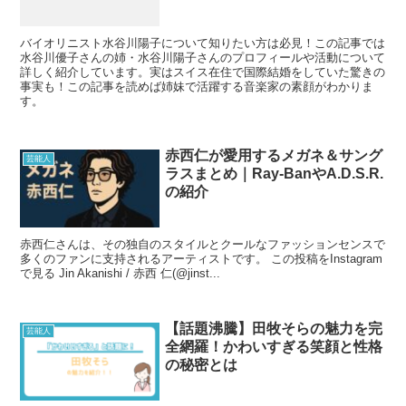
バイオリニスト水谷川陽子について知りたい方は必見！この記事では
水谷川優子さんの姉・水谷川陽子さんのプロフィールや活動について
詳しく紹介しています。実はスイス在住で国際結婚をしていた驚きの
事実も！この記事を読めば姉妹で活躍する音楽家の素顔がわかりま
す。
赤西仁が愛用するメガネ＆サング
芸能人
ラスまとめ｜Ray-BanやA.D.S.R.
の紹介
赤西仁さんは、その独自のスタイルとクールなファッションセンスで
多くのファンに支持されるアーティストです。 この投稿をInstagram
で見る Jin Akanishi / 赤西 仁(@jinst...
【話題沸騰】田牧そらの魅力を完
芸能人
全網羅！かわいすぎる笑顔と性格
の秘密とは