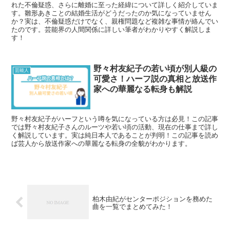
れた不倫疑惑、さらに離婚に至った経緯について詳しく紹介していま
す。雛形あきことの結婚生活がどうだったのか気になっていません
か？実は、不倫疑惑だけでなく、親権問題など複雑な事情が絡んでい
たのです。芸能界の人間関係に詳しい筆者がわかりやすく解説しま
す！
野々村友紀子の若い頃が別人級の
芸能人
可愛さ！ハーフ説の真相と放送作
家への華麗なる転身も解説
野々村友紀子がハーフという噂を気になっている方は必見！この記事
では野々村友紀子さんのルーツや若い頃の活動、現在の仕事まで詳し
く解説しています。実は純日本人であることが判明！この記事を読め
ば芸人から放送作家への華麗なる転身の全貌がわかります。
柏木由紀がセンターポジションを務めた
曲を一覧でまとめてみた！