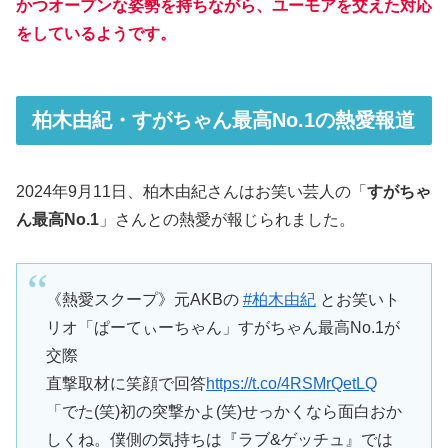
かつオープンな姿勢を持ちながら、ユーモアを交えた対応
をしているようです。
柏木由紀・すがちゃん最高No.1の熱愛報道
2024年9月11日、柏木由紀さんはお笑い芸人の「
すがちゃ
ん最高No.1
」さんとの熱愛が報じられました。
《熱愛スクープ》元AKBの
#柏木由紀
とお笑いト
リオ「ぱーてぃーちゃん」すがちゃん最高No.1が
交際
直撃取材に笑顔で回答
https://t.co/4RSMrQetLQ
「でた(笑)初の突撃かよ(笑)せっかくなら面白おか
しくね。僕側の気持ちは『ラブ&ゲッチュ』では