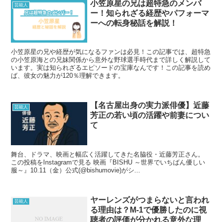
小笠原星の兄は超特急のメンバ
芸能人
ー！知られざる経歴やパフォーマ
ーへの転身秘話を解説！
小笠原星の兄や経歴が気になるファンは必見！この記事では、超特急
の小笠原海との兄妹関係から意外な野球選手時代まで詳しく解説して
います。実は知られざるエピソードの宝庫なんです！この記事を読め
ば、彼女の魅力が120％理解できます。
【名古屋出身の実力派俳優】近藤
芸能人
芳正の若い頃の活躍や前妻につい
て
舞台、ドラマ、映画と幅広く活躍してきた名脇役・近藤芳正さん。
この投稿をInstagramで見る 映画『BISHU ～世界でいちばん優しい
服～』10.11（金）公式(@bishumovie)がシ...
ヤーレンズがつまらないと言われ
芸能人
る理由は？M-1で優勝したのに視
聴者の評価が分かれる意外な理