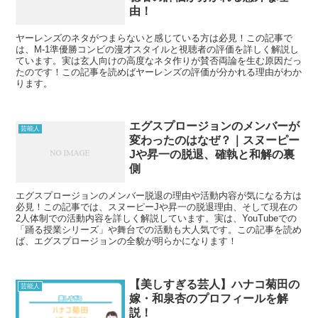
由！
ヤーレンズのネタがつまらないと感じている方は必見！この記事で
は、M-1準優勝コンビの漫才スタイルと視聴者の評価を詳しく解説し
ています。実は玄人向けの高度なネタ作りが賛否両論を生む原因だっ
たのです！この記事を読めばヤーレンズの評価が分かれる理由がわか
ります。
エグスプロージョンのメンバーが
芸能人
変わったのはなぜ？｜スヌーピー
Jや昇一の脱退、確執と和解の裏
側
エグスプロージョンのメンバー脱退の理由や活動内容が気になる方は
必見！この記事では、スヌーピーJや昇一の脱退理由、そして現在の
2人体制での活動内容を詳しく解説しています。実は、YouTubeでの
「踊る授業シリーズ」や舞台での活動も大人気です。この記事を読め
ば、エグスプロージョンの全貌が明らかになります！
【美しすぎる芸人】ハナコ菊田の
芸能人
嫁・和泉杏のプロフィールを解
説！