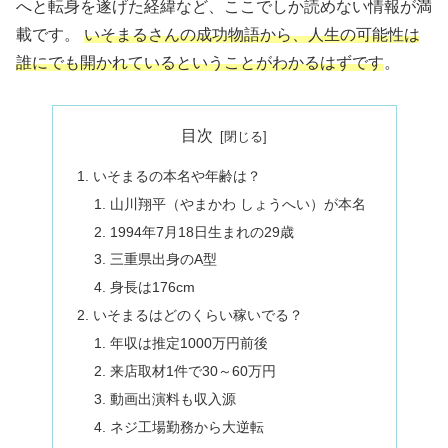
へと転身を遂げた経緯など、ここでしか読めない情報が満
載です。
いそまるさんの成功物語から、人生の可能性は
誰にでも開かれているということがわかるはずです
。
目次
いそまるの本名や年齢は？
山川翔平（やまかわ しょうへい）が本名
1994年7月18日生まれの29歳
三重県出身のA型
身長は176cm
いそまるはどのくらい稼いでる？
年収は推定1000万円前後
来店取材1件で30～60万円
動画出演料も収入源
ネジ工場勤務から大逆転