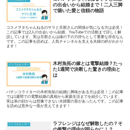
の出会いから結婚まで！二人三脚
で築いた愛と信頼の物語
コスメヲタちゃんねるのサラと旦那さんの関係が気になる方は必見！
この記事では2人の出会いから結婚、YouTubeでの活動まで詳しく解
説しています。実は旦那さんは縁の下の力持ちとして重要な存在なん
です。この記事を読めば、人気チャンネルを支える夫婦の絆がわかり
ます！
木村魚拓の嫁とは電撃結婚？たっ
インフルエンサー
た1週間で決断した驚きの理由と
は
パチンコライターの木村魚拓の結婚に興味がある方は必見！この記事
では1週間での電撃結婚の真相から家庭生活までを紹介しています。
実は表の顔からは想像できない夫婦愛の形があったんです。この記事
を読めば意外な一面が見えてきます！
ラフレンジはなぜ解散したの？そ
インフルエンサー
の衝撃の理由が明らかに！？