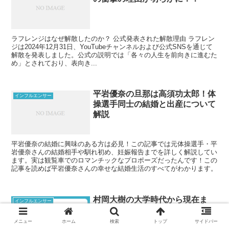
ラフレンジはなぜ解散したのか？ 公式発表された解散理由 ラフレン
ジは2024年12月31日、YouTubeチャンネルおよび公式SNSを通じて
解散を発表しました。公式の説明では「各々の人生を前向きに進むた
め」とされており、表向き...
平岩優奈の旦那は高須功太郎！体
インフルエンサー
操選手同士の結婚と出産について
解説
平岩優奈の結婚に興味のある方は必見！この記事では元体操選手・平
岩優奈さんの結婚相手や馴れ初め、妊娠報告までを詳しく解説してい
ます。実は観覧車でのロマンチックなプロポーズだったんです！この
記事を読めば平岩優奈さんの幸せな結婚生活のすべてがわかります。
村岡大樹の大学時代から現在ま
インフルエンサー
で！拓殖大学アメフト部での経験
を活かした経歴
メニュー
ホーム
検索
トップ
サイドバー