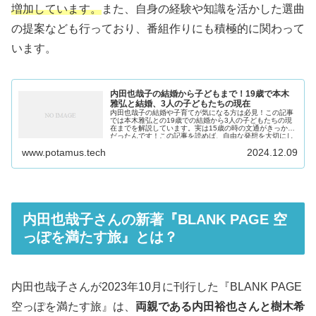
増加しています。
また、自身の経験や知識を活かした選曲
の提案なども行っており、番組作りにも積極的に関わって
います。
内田也哉子の結婚から子どもまで！19歳で本木
雅弘と結婚、3人の子どもたちの現在
内田也哉子の結婚や子育てが気になる方は必見！この記事
では本木雅弘との19歳での結婚から3人の子どもたちの現
在までを解説しています。実は15歳の時の文通がきっかけ
だったんです！この記事を読めば、自由な発想を大切にし
た独自の子育て方針がわかります。
www.potamus.tech
2024.12.09
内田也哉子さんの新著『BLANK PAGE 空
っぽを満たす旅』とは？
内田也哉子さんが2023年10月に刊行した『BLANK PAGE
空っぽを満たす旅』は、
両親である内田裕也さんと樹木希