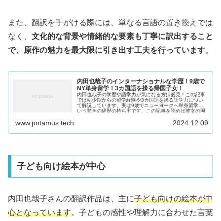
また、翻訳を手がける際には、単なる言語の置き換えでは
なく、
文化的な背景や情緒的な要素も丁寧に訳出すること
で、原作の魅力を最大限に引き出す工夫を行っています
。
内田也哉子のインターナショナルな学歴！9歳で
NY単身留学！3カ国語を操る帰国子女！
内田也哉子の学歴や語学力が気になる方は必見！この記事
では幼少期からの留学経験や3カ国語を操る語学力につい
て解説しています。実は9歳でニューヨークへ単身留学と
いう驚きの経歴の持ち主です。この記事を読めば彼女の国
際的な才能の源がわかります！
www.potamus.tech
2024.12.09
子ども向け絵本が中心
内田也哉子さんの翻訳作品は、主に
子ども向けの絵本が中
心となっています
。子どもの感性や理解力に合わせた言葉