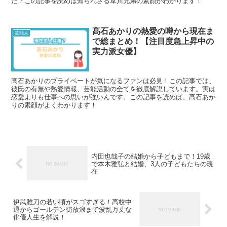
た？この記事を読めば知られざる草川兄弟の素顔がわかります！
髙石あかりの熱愛の噂から現在ま
芸能人
で総まとめ！【注目度急上昇中の
実力派女優】
髙石あかりのプライベートが気になるファンは必見！この記事では、
彼氏の有無や熱愛情報、芸能活動の全てを徹底解説しています。実は
恋愛よりも仕事への思いが強いんです。この記事を読めば、髙石あか
りの素顔がよくわかります！
内田也哉子の結婚から子どもまで！19歳
で本木雅弘と結婚、3人の子どもたちの現
在
伊武雅刀の若い頃がスゴすぎる！高校中
退からゴールデン街放浪まで波乱万丈な
俳優人生を解説！