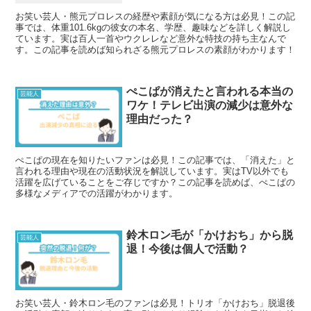
お笑い芸人・熊元プロレスの経歴や素顔が気になる方は必見！この記
事では、体重101.6kgの彼女の本名、学歴、趣味などを詳しく解説し
ています。実は百人一首やウクレレなど意外な特技の持ち主なんで
す。この記事を読めば知られざる熊元プロレスの素顔がわかります！
ぺこぱが消えたと言われる本当の
芸能人
ワケ！テレビ出演の減少は意外な
理由だった？
ぺこぱの現在を知りたいファンは必見！この記事では、「消えた」と
言われる理由や現在の活動状況を解説しています。実はTV以外でも
活躍を広げていることをご存じですか？この記事を読めば、ぺこぱの
多様なメディアでの活躍がわかります。
鈴木ロン毛が「かけおち」から脱
芸能人
退！今後は個人で活動？
お笑い芸人・鈴木ロン毛のファンは必見！トリオ「かけおち」脱退後