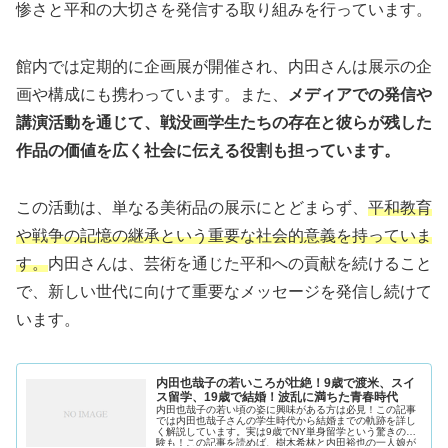
惨さと平和の大切さを発信する取り組みを行っています。
館内では定期的に企画展が開催され、内田さんは展示の企
画や構成にも携わっています。また、
メディアでの発信や
講演活動を通じて、戦没画学生たちの存在と彼らが残した
作品の価値を広く社会に伝える役割も担っています。
この活動は、単なる美術品の展示にとどまらず、
平和教育
や戦争の記憶の継承という重要な社会的意義を持っていま
す。
内田さんは、芸術を通じた平和への貢献を続けること
で、新しい世代に向けて重要なメッセージを発信し続けて
います。
内田也哉子の若いころが壮絶！9歳で渡米、スイ
ス留学、19歳で結婚！波乱に満ちた青春時代
内田也哉子の若い頃の姿に興味がある方は必見！この記事
では内田也哉子さんの学生時代から結婚までの軌跡を詳し
く解説しています。実は9歳でNY単身留学という驚きの経
験も！この記事を読めば、樹木希林と内田裕也の一人娘が