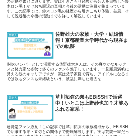
の活動や素顔に迫ります。実は引きこもり経験から芸人を目指した鈴
木ロン毛！かけおち脱退の真相と今後の活動に注目が集まっていま
す。この記事では、鈴木ロン毛の経歴から引きこもり体験、芸風、そ
して脱退後の今後の活動までを詳しく解説しています。
佐野雄大の家族・大学・結婚情
芸能人
報！京都産業大学時代から現在ま
での軌跡
INIのメンバーとして活躍する佐野雄大さんは、その爽やかなルック
スと努力家な姿勢で多くのファンを魅了しています。一見順風満帆に
見える彼のキャリアですが、実は父子家庭で育ち、アイドルになるま
では歌もダンスも未経験という、波乱に満ちた過去を...
草川拓弥の弟もEBiSSHで活躍
芸能人
中！いとこは上野紗也加？才能あ
ふれる家系！
超特急ファン必見！この記事では草川拓弥の家族構成から、EBiSSH
で活躍する弟・直弥との関係まで徹底解説します。実は芸能一家だっ