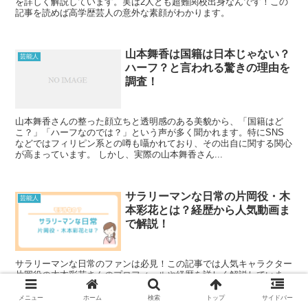
を詳しく解説しています。実は2人とも超難関校出身なんです！この
記事を読めば高学歴芸人の意外な素顔がわかります。
山本舞香は国籍は日本じゃない？
芸能人
ハーフ？と言われる驚きの理由を
調査！
山本舞香さんの整った顔立ちと透明感のある美貌から、「国籍はど
こ？」「ハーフなのでは？」という声が多く聞かれます。特にSNS
などではフィリピン系との噂も囁かれており、その出自に関する関心
が高まっています。 しかし、実際の山本舞香さん...
サラリーマンな日常の片岡役・木
芸能人
本彩花とは？経歴から人気動画ま
で解説！
サラリーマンな日常のファンは必見！この記事では人気キャラクター
片岡役の木本彩花さんのプロフィールや経歴を詳しく解説していま
す。実は芸能活動以外にも多彩な趣味や特技を持っているんです。こ
の記事を読めば片岡の魅力がより深く理解できます！
メニュー
ホーム
検索
トップ
サイドバー