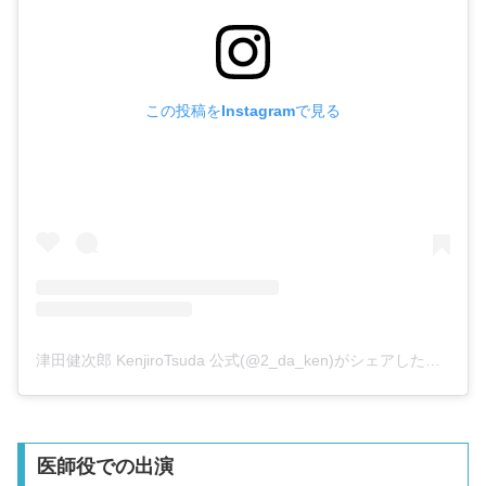
この投稿をInstagramで見る
津田健次郎 KenjiroTsuda 公式(@2_da_ken)がシェアした投稿
医師役での出演