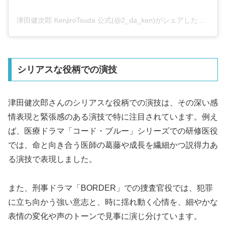
津田健次郎 KenjiroTsuda 公式(@2_da_ken)がシェアした投稿
シリアスな役柄での演技
津田健次郎さんのシリアスな役柄での演技は、その深い感
情表現と緊張感のある演技で特に注目されています。例え
ば、医療ドラマ「コード・ブルー」シリーズでの研修医役
では、命と向き合う医師の葛藤や成長を繊細かつ説得力あ
る演技で表現しました。
また、刑事ドラマ「BORDER」での捜査官役では、犯罪
に立ち向かう強い意志と、時に揺れ動く心情を、細やかな
表情の変化や声のトーンで見事に演じ分けています。