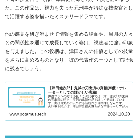
た。この作品は、視力を失った元刑事が特殊な捜査官とし
て活躍する姿を描いたミステリードラマです。
他の感覚を研ぎ澄ませて情報を集める場面や、周囲の人々
との関係性を通じて成長していく姿は、視聴者に強い印象
を与えました。この役柄は、津田さんの俳優としての技量
をさらに高めるものとなり、彼の代表作の一つとして記憶
に残るでしょう。
【津田健次郎】鬼滅の刃出演の真相|声優・ナレ
ーターとしての輝かしい実績!
声優ファンの方は必見！この記事では、津田健次郎の鬼滅
の刃出演の噂と、実際の出演作品を詳しく解説していま
す。実は鬼滅の刃以外にも話題作が目白押しなんです。こ
の記事を読めば、津田健次郎の魅力的な声優キャリアがわ
かります。
www.potamus.tech
2024.10.20