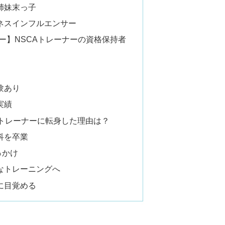
姉妹末っ子
トネスインフルエンサー
ー】NSCAトレーナーの資格保持者
験あり
実績
トレーナーに転身した理由は？
科を卒業
っかけ
なトレーニングへ
に目覚める