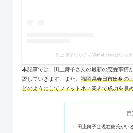
田上 舞子/まいティ(@mai_tano)がシ
本記事では、田上舞子さんの最新の恋愛事情
説していきます。また、
福岡県春日市出身の
どのようにしてフィットネス業界で成功を収
目
田上舞子は現在彼氏がい