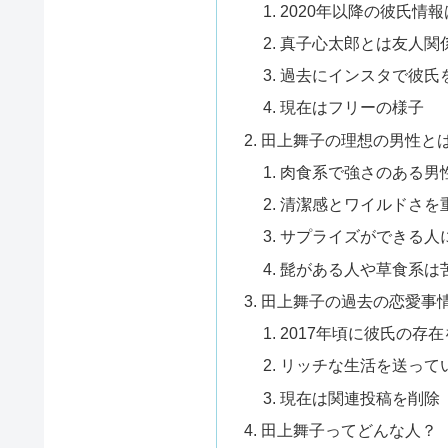
2020年以降の彼氏情
真子心太郎とは友人関
過去にインスタで彼氏
現在はフリーの様子
田上舞子の理想の男性と
肉食系で強さのある男
清潔感とワイルドさを
サプライズができる人
髭がある人や草食系は
田上舞子の過去の恋愛事
2017年頃に彼氏の存
リッチな生活を送って
現在は関連投稿を削除
田上舞子ってどんな人？