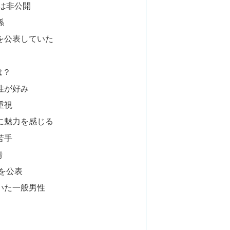
報は非公開
係
を公表していた
は？
性が好み
重視
に魅力を感じる
苦手
情
在を公表
いた一般男性