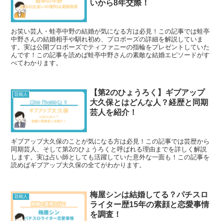
いから8年交際！
お笑い芸人・蛙亭中野の結婚が気になる方は必見！この記事では蛙亭
中野さんの結婚相手や馴れ初め、プロポーズの詳細を解説していま
す。実は公開プロポーズでティファニーの指輪をプレゼントしていた
んです！この記事を読めば蛙亭中野さんの素敵な結婚エピソードがす
べてわかります。
【第2のひょうろく】ギブアップ
芸能人
大久保とはどんな人？経歴と同期
芸人を紹介！
ギブアップ大久保のことが気になる方は必見！この記事では芸歴から
同期芸人、そして第2のひょうろくと呼ばれる理由までを詳しく解説
します。実は占い師としても活躍していた意外な一面も！この記事を
読めばギブアップ大久保の全てがわかります。
梅屋シンは結婚してる？パチスロ
芸能人
ライター歴15年の素顔と恋愛事情
を調査！