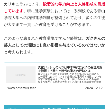
カリキュラムにより、
段階的な学力向上と人格形成を目指
しています
。特に進学実績においては、系列校である青山
学院大学への内部進学制度が整備されており、多くの生徒
が大学まで一貫した教育を受けることができます。
このような恵まれた教育環境で学んだ経験は、
ガクさんの
芸人としての活動にも良い影響を与えているのではないか
と考えられます。
真空ジェシカのガクは中学時代に女子の生理周期
を把握！？陰キャ時代の驚きの行動とは！！
真空ジェシカのガクの謎めいた過去が気になる方は必見！
この記事ではクラスメイト全員の生理周期を把握していた
衝撃の実態を紹介しています。実は犬のぬいぐるみを持ち
歩く少年から人気者に大変身！この記事を読めば彼の意外
な性格や行動の真相がわかります。
www.potamus.tech
2024.12.12