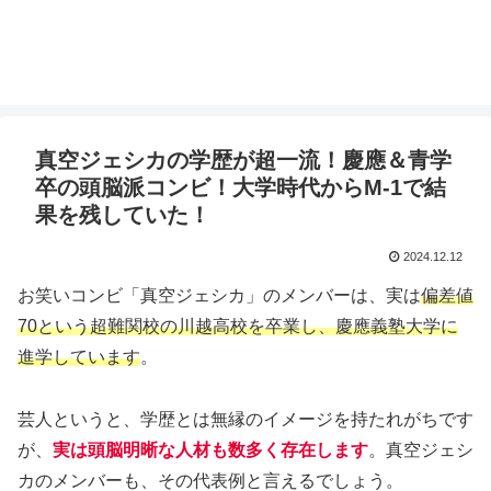
真空ジェシカの学歴が超一流！慶應＆青学
卒の頭脳派コンビ！大学時代からM-1で結
果を残していた！
2024.12.12
お笑いコンビ「真空ジェシカ」のメンバーは、実は
偏差値
70という超難関校の川越高校を卒業し、慶應義塾大学に
進学しています
。
芸人というと、学歴とは無縁のイメージを持たれがちです
が、
実は頭脳明晰な人材も数多く存在します
。真空ジェシ
カのメンバーも、その代表例と言えるでしょう。