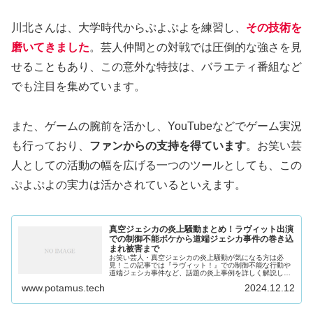
川北さんは、大学時代からぷよぷよを練習し、
その技術を
磨いてきました
。芸人仲間との対戦では圧倒的な強さを見
せることもあり、この意外な特技は、バラエティ番組など
でも注目を集めています。
また、ゲームの腕前を活かし、YouTubeなどでゲーム実況
も行っており、
ファンからの支持を得ています
。お笑い芸
人としての活動の幅を広げる一つのツールとしても、この
ぷよぷよの実力は活かされているといえます。
真空ジェシカの炎上騒動まとめ！ラヴィット出演
での制御不能ボケから道端ジェシカ事件の巻き込
まれ被害まで
お笑い芸人・真空ジェシカの炎上騒動が気になる方は必
見！この記事では『ラヴィット！』での制御不能な行動や
道端ジェシカ事件など、話題の炎上事例を詳しく解説して
います。実はスタッフも対応に苦慮するほどの事態に！こ
www.potamus.tech
2024.12.12
の記事を読めば真空ジェシカの炎上の真相がすべてわかり
ます。