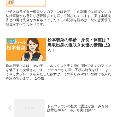
パチスロライター梅屋シンのファンは必見！この記事では梅屋シンの
結婚事情から意外な恋愛観までを詳しく解説しています。実は水瀬美
香との噂は完全なガセネタでした！この記事を読めば、彼の恋愛優先
順位がすべてわかります。
松本若菜の年齢・身長・体重は？
芸能人
鳥取出身の遅咲き女優の素顔に迫
る！
松本若菜さんは、その美しいルックスと実力派の演技で多くのファン
を魅了する女優さんです。 デビューから長い下積み時代を経て、よ
うやく大ブレイクを果たした彼女は、その親しみやすい性格でも人気
を集めています。 この投...
トムブラウンの怪力は柔道が源！みちお
は背筋300kg・布川も実は強い？