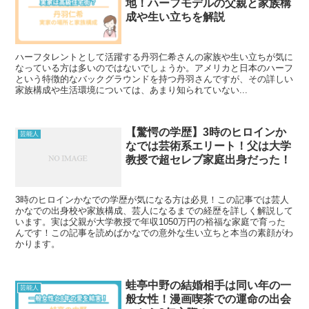
地！ハーフモデルの父親と家族構
成や生い立ちを解説
ハーフタレントとして活躍する丹羽仁希さんの家族や生い立ちが気に
なっている方は多いのではないでしょうか。アメリカと日本のハーフ
という特徴的なバックグラウンドを持つ丹羽さんですが、その詳しい
家族構成や生活環境については、あまり知られていない...
【驚愕の学歴】3時のヒロインか
芸能人
なでは芸術系エリート！父は大学
教授で超セレブ家庭出身だった！
3時のヒロインかなでの学歴が気になる方は必見！この記事では芸人
かなでの出身校や家族構成、芸人になるまでの経歴を詳しく解説して
います。実は父親が大学教授で年収1050万円の裕福な家庭で育った
んです！この記事を読めばかなでの意外な生い立ちと本当の素顔がわ
かります。
蛙亭中野の結婚相手は同い年の一
芸能人
般女性！漫画喫茶での運命の出会