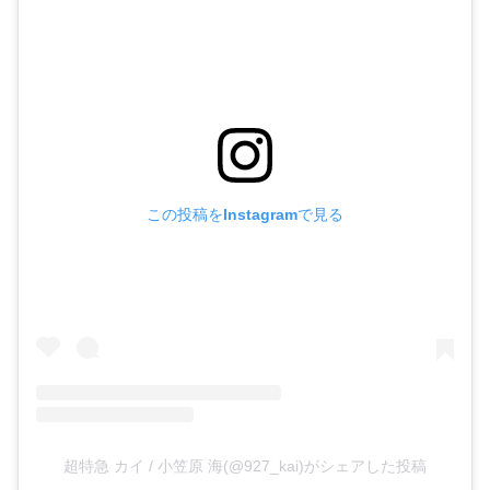
この投稿をInstagramで見る
超特急 カイ / 小笠原 海(@927_kai)がシェアした投稿