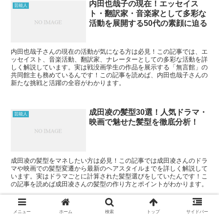
内田也哉子の現在！エッセイス
芸能人
ト・翻訳家・音楽家として多彩な
活動を展開する50代の素顔に迫る
内田也哉子さんの現在の活動が気になる方は必見！この記事では、エ
ッセイスト、音楽活動、翻訳家、ナレーターとしての多彩な活動を詳
しく解説しています。実は戦没画学生の作品を展示する「無言館」の
共同館主も務めているんです！この記事を読めば、内田也哉子さんの
新たな挑戦と活躍の全容がわかります。
成田凌の髪型30選！人気ドラマ・
芸能人
映画で魅せた髪型を徹底分析！
成田凌の髪型をマネしたい方は必見！この記事では成田凌さんのドラ
マや映画での髪型変遷から最新のヘアスタイルまでを詳しく解説して
います。実はドラマごとに計算された髪型選びをしていたんです！こ
の記事を読めば成田凌さんの髪型の作り方とポイントがわかります。
内田也哉子の結婚から子どもま
メニュー
ホーム
検索
トップ
サイドバー
芸能人