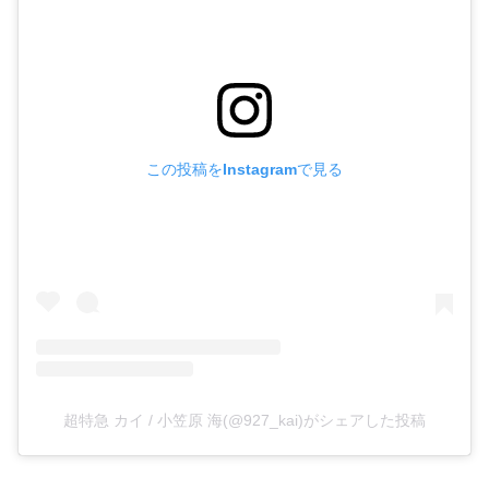
この投稿をInstagramで見る
超特急 カイ / 小笠原 海(@927_kai)がシェアした投稿