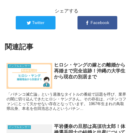
シェアする
Twitter
Facebook
関連記事
ヒロシ・ヤングの嫁との離婚から
インフルエンサー
再婚まで完全追跡！沖縄の大学生
から現在の別居まで
「パチンコ滅亡論」という過激なタイトルの番組で話題を呼び、業界
の闇に切り込んできたヒロシ・ヤングさん。その存在は、パチンコフ
ァンにとって欠かせない存在となっています。 1967年生まれの鳥取
県出身、本名を住田浩志さんというパチン...
平岩優奈の旦那は高須功太郎！体
インフルエンサー
操選手同士の結婚と出産について