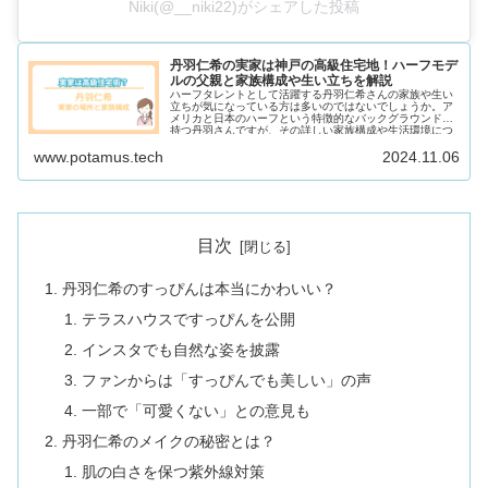
Niki(@__niki22)がシェアした投稿
丹羽仁希の実家は神戸の高級住宅地！ハーフモデ
ルの父親と家族構成や生い立ちを解説
ハーフタレントとして活躍する丹羽仁希さんの家族や生い
立ちが気になっている方は多いのではないでしょうか。ア
メリカと日本のハーフという特徴的なバックグラウンドを
持つ丹羽さんですが、その詳しい家族構成や生活環境につ
いては、あまり知られていない...
www.potamus.tech
2024.11.06
目次
丹羽仁希のすっぴんは本当にかわいい？
テラスハウスですっぴんを公開
インスタでも自然な姿を披露
ファンからは「すっぴんでも美しい」の声
一部で「可愛くない」との意見も
丹羽仁希のメイクの秘密とは？
肌の白さを保つ紫外線対策