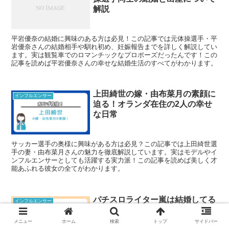
解説
平岩優奈の結婚に興味のある方は必見！この記事では元体操選手・平
岩優奈さんの結婚相手や馴れ初め、妊娠報告までを詳しく解説してい
ます。実は観覧車でのロマンチックなプロポーズだったんです！この
記事を読めば平岩優奈さんの幸せな結婚生活のすべてがわかります。
上田綺世の嫁・由布菜月の素顔に
インフルエンサー
迫る！オランダ在住の2人の幸せ
な日常
サッカー選手の奥様に興味がある方は必見？この記事では上田綺世選
手の妻・由布菜月さんの魅力を徹底解説しています。実はモデルやイ
ンフルエンサーとしても活躍する実力派！この記事を読めば美しく才
能あふれる彼女の全てがわかります。
パチスロライター嵐は結婚してる
インフルエンサー
の？青山りょうとの噂は本当？
メニュー
ホーム
検索
トップ
サイドバー