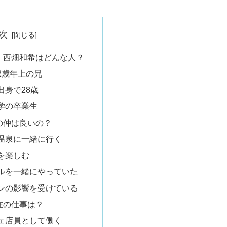
次
・西畑和希はどんな人？
2歳年上の兄
出身で28歳
学の卒業生
の仲は良いの？
温泉に一緒に行く
を楽しむ
ルを一緒にやっていた
ンの影響を受けている
在の仕事は？
ェ店員として働く