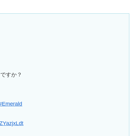
んですか？

#Emerald
sZYazjxLdt