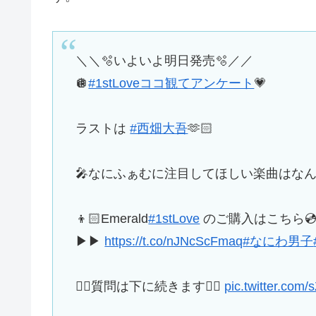
＼＼🫧いよいよ明日発売🫧／／
🪩
#1stLoveココ観てアンケート
💗
ラストは
#西畑大吾
🫶🏻
🎤なにふぁむに注目してほしい楽曲はな
👦🏻Emerald
#1stLove
のご購入はこちら
▶︎▶︎
https://t.co/nJNcScFmaq
#なにわ男子
👇🏻質問は下に続きます👇🏻
pic.twitter.com/