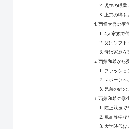
現在の職業
上京の噂も
西畑大吾の家
4人家族で
父はソフト
母は家庭を
西畑和希から
ファッショ
スポーツへ
兄弟の絆の
西畑和希の学
陸上競技で
鳳高等学校
大学時代は