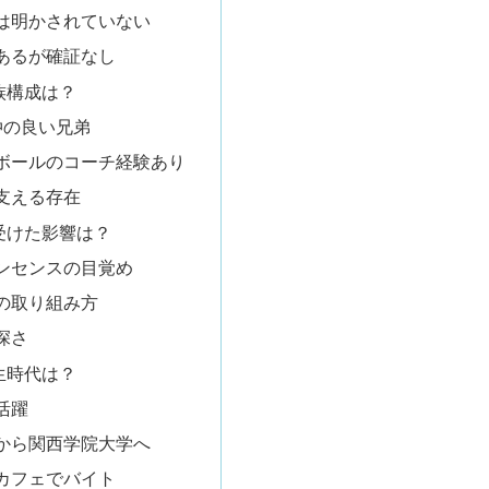
は明かされていない
あるが確証なし
族構成は？
仲の良い兄弟
ボールのコーチ経験あり
支える存在
受けた影響は？
ンセンスの目覚め
の取り組み方
深さ
生時代は？
活躍
から関西学院大学へ
カフェでバイト