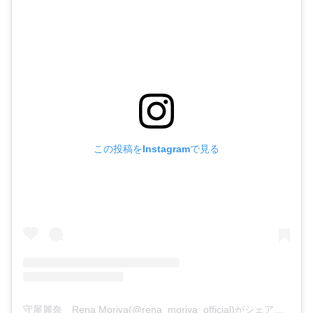
この投稿をInstagramで見る
守屋麗奈 Rena Moriya(@rena_moriya_official)がシェアした投稿