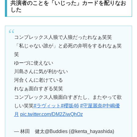
共演者のことを「いじった」カードを配りなお
した
コンプレックス人狼で人狼だったれなぁ笑笑
「私じゃない誰が」と必死の弁明をするれなぁ笑
笑
ゆーづに使えない
川島さんに気が利かない
河合くんに老けている
れなぁ面白すぎる笑笑
コンプレックス人狼面白すぎたし、またやって欲
しい笑笑
#ラヴィット
#櫻坂46
#守屋麗奈
#中嶋優
月
pic.twitter.com/DM2ZiwQhOz
— 林田 健太@Buddies (@kenta_hayashida)