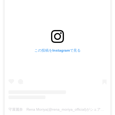
この投稿をInstagramで見る
守屋麗奈 Rena Moriya(@rena_moriya_official)がシェアした投稿