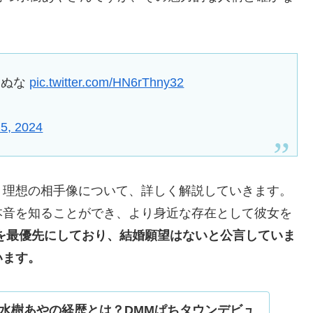
。
らぬな
pic.twitter.com/HN6rThny32
25, 2024
、理想の相手像について、詳しく解説していきます。
本音を知ることができ、より身近な存在として彼女を
を最優先にしており、結婚願望はないと公言していま
います。
水樹あやの経歴とは？DMMぱちタウンデビュ