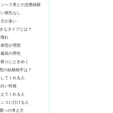
メンヘラ男との交際経験
しい彼氏なし
る方が多い
きなタイプとは？
に憧れ
ョ体型が理想
な服装の男性
の香りにときめく
想の結婚相手は？
解してくれる人
面白い性格
支えてくれる人
チンコに行ける人
愛への考え方