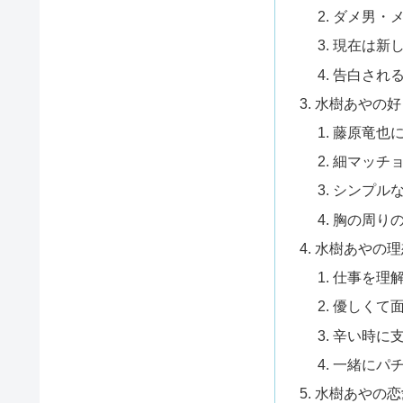
ダメ男・
現在は新
告白され
水樹あやの好
藤原竜也
細マッチ
シンプル
胸の周り
水樹あやの理
仕事を理
優しくて
辛い時に
一緒にパ
水樹あやの恋