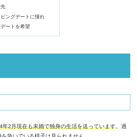
優先
イビングデートに憧れ
店デートを希望
024年2月現在も未婚で独身の生活を送っています
。過
婚を急いでいる様子は見られません。