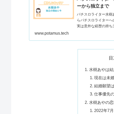
ーから独立まで
パチスロライター水樹
らパチスロライターへ
実は意外な経歴の持ち
www.potamus.tech
目
水樹あやは結
現在は未
結婚願望
仕事優先
水樹あやの恋
2022年