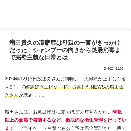
増田貴久の潔癖症は母親の一言がきっかけ
だった！シャンプーの向きから熱湯消毒ま
で完璧主義な日常とは
2024.12.02
2024年12月3日放送のさんま御殿、「大掃除が上手な有名
人SP」で
綺麗好きエピソードを披露したNEWSの増田貴
久さん
が話題です。
増田さんは、お風呂掃除に驚くほどの時間をかけ、
60度
以上の熱湯で殺菌するなど、徹底的な衛生管理を行ってい
ます
。プライベート空間である自宅は完全管理され、親で