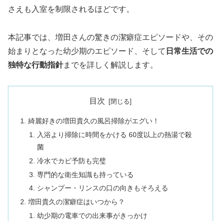
さえも入室を制限されるほどです。
本記事では、増田さんの驚きの潔癖症エピソードや、その
始まりとなった幼少期のエピソード、そして
日常生活での
独特な行動指針
までを詳しく解説します。
目次
綺麗好きの増田貴久の風呂掃除がエグい！
入浴より掃除に時間をかける 60度以上の熱湯で殺
菌
冷水でカビ予防も完璧
専門的な衛生知識も持っている
シャンプー・リンスの口の向きもそろえる
増田貴久の潔癖症はいつから？
幼少期の電車での出来事がきっかけ