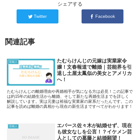
シェアする
Twitter
Facebook
関連記事
たむらけんじの元嫁は実業家令
芸能人
嬢！文春報道で離婚｜芸能界を引
退し土屋太鳳似の美女とアメリカ
へ！
たむらけんじの離婚理由や再婚相手が気になる方は必見！この記事で
は約15年の結婚生活から離婚、そして新たな再婚生活までを詳しく
解説しています。実は元妻は裕福な実業家の家系だったんです。この
記事を読めば離婚の真相から現在の新生活まですべてがわかります！
エバース佐々木が結婚せず、現在
芸能人
も彼女なしを公言！？イケメン芸
人としての葛藤と結婚願望！