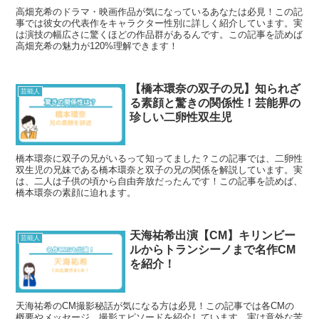
高畑充希のドラマ・映画作品が気になっているあなたは必見！この記
事では彼女の代表作をキャラクター性別に詳しく紹介しています。実
は演技の幅広さに驚くほどの作品群があるんです。この記事を読めば
高畑充希の魅力が120%理解できます！
【橋本環奈の双子の兄】知られざ
芸能人
る素顔と驚きの関係性！芸能界の
珍しい二卵性双生児
橋本環奈に双子の兄がいるって知ってました？この記事では、二卵性
双生児の兄妹である橋本環奈と双子の兄の関係を解説しています。実
は、二人は子供の頃から自由奔放だったんです！この記事を読めば、
橋本環奈の素顔に迫れます。
天海祐希出演【CM】キリンビー
芸能人
ルからトランシーノまで名作CM
を紹介！
天海祐希のCM撮影秘話が気になる方は必見！この記事では各CMの
概要やメッセージ、撮影エピソードを紹介しています。実は意外な苦