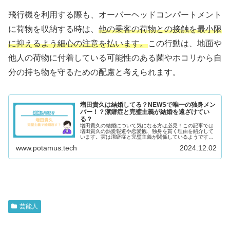
飛行機を利用する際も、オーバーヘッドコンパートメント
に荷物を収納する時は、
他の乗客の荷物との接触を最小限
に抑えるよう細心の注意を払います。
この行動は、地面や
他人の荷物に付着している可能性のある菌やホコリから自
分の持ち物を守るための配慮と考えられます。
増田貴久は結婚してる？NEWSで唯一の独身メン
バー！？潔癖症と完璧主義が結婚を遠ざけてい
る？
増田貴久の結婚について気になる方は必見！この記事では
増田貴久の熱愛報道や恋愛観、独身を貫く理由を紹介して
います。実は潔癖症と完璧主義が関係しているようです。
この記事を読めば増田貴久の意外な素顔が見えてきます！
www.potamus.tech
2024.12.02
芸能人