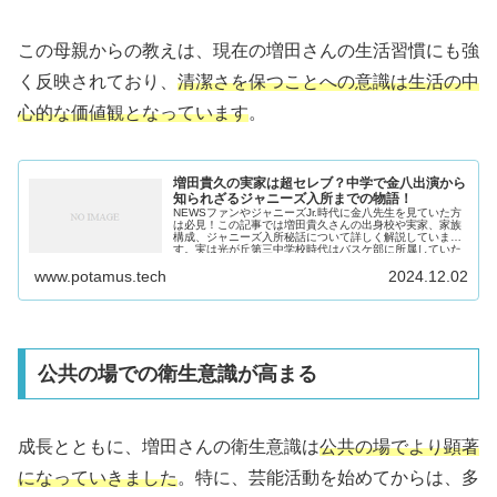
この母親からの教えは、現在の増田さんの生活習慣にも強
く反映されており、
清潔さを保つことへの意識は生活の中
心的な価値観となっています
。
増田貴久の実家は超セレブ？中学で金八出演から
知られざるジャニーズ入所までの物語！
NEWSファンやジャニーズJr.時代に金八先生を見ていた方
は必見！この記事では増田貴久さんの出身校や実家、家族
構成、ジャニーズ入所秘話について詳しく解説していま
す。実は光が丘第三中学校時代はバスケ部に所属していた
んです！この記事を読めば増田貴久さんの知られざる少年
www.potamus.tech
2024.12.02
時代のすべてがわかります。
公共の場での衛生意識が高まる
成長とともに、増田さんの衛生意識は
公共の場でより顕著
になっていきました
。特に、芸能活動を始めてからは、多