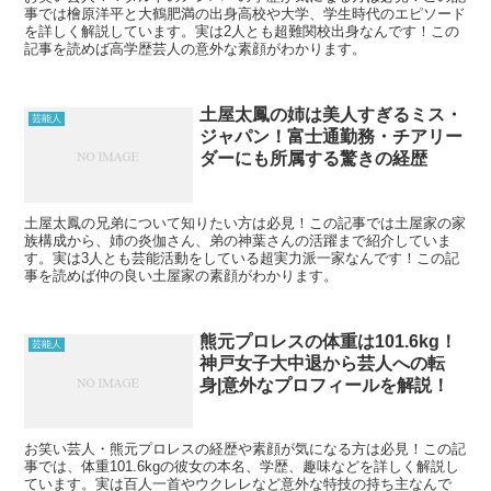
事では檜原洋平と大鶴肥満の出身高校や大学、学生時代のエピソード
を詳しく解説しています。実は2人とも超難関校出身なんです！この
記事を読めば高学歴芸人の意外な素顔がわかります。
土屋太鳳の姉は美人すぎるミス・
芸能人
ジャパン！富士通勤務・チアリー
ダーにも所属する驚きの経歴
土屋太鳳の兄弟について知りたい方は必見！この記事では土屋家の家
族構成から、姉の炎伽さん、弟の神葉さんの活躍まで紹介していま
す。実は3人とも芸能活動をしている超実力派一家なんです！この記
事を読めば仲の良い土屋家の素顔がわかります。
熊元プロレスの体重は101.6kg！
芸能人
神戸女子大中退から芸人への転
身|意外なプロフィールを解説！
お笑い芸人・熊元プロレスの経歴や素顔が気になる方は必見！この記
事では、体重101.6kgの彼女の本名、学歴、趣味などを詳しく解説し
ています。実は百人一首やウクレレなど意外な特技の持ち主なんで