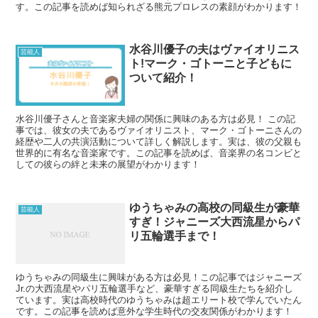
す。この記事を読めば知られざる熊元プロレスの素顔がわかります！
水谷川優子の夫はヴァイオリニス
芸能人
ト!マーク・ゴトーニと子どもに
ついて紹介！
水谷川優子さんと音楽家夫婦の関係に興味のある方は必見！ この記
事では、彼女の夫であるヴァイオリニスト、マーク・ゴトーニさんの
経歴や二人の共演活動について詳しく解説します。実は、彼の父親も
世界的に有名な音楽家です。この記事を読めば、音楽界の名コンビと
しての彼らの絆と未来の展望がわかります！
ゆうちゃみの高校の同級生が豪華
芸能人
すぎ！ジャニーズ大西流星からパ
リ五輪選手まで！
ゆうちゃみの同級生に興味がある方は必見！この記事ではジャニーズ
Jr.の大西流星やパリ五輪選手など、豪華すぎる同級生たちを紹介し
ています。実は高校時代のゆうちゃみは超エリート校で学んでいたん
です。この記事を読めば意外な学生時代の交友関係がわかります！