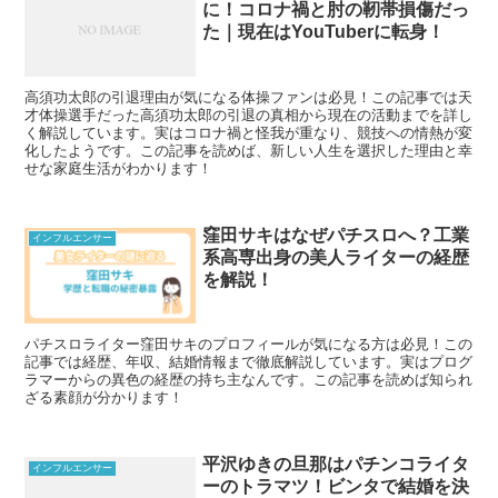
に！コロナ禍と肘の靭帯損傷だっ
た｜現在はYouTuberに転身！
高須功太郎の引退理由が気になる体操ファンは必見！この記事では天
才体操選手だった高須功太郎の引退の真相から現在の活動までを詳し
く解説しています。実はコロナ禍と怪我が重なり、競技への情熱が変
化したようです。この記事を読めば、新しい人生を選択した理由と幸
せな家庭生活がわかります！
窪田サキはなぜパチスロへ？工業
インフルエンサー
系高専出身の美人ライターの経歴
を解説！
パチスロライター窪田サキのプロフィールが気になる方は必見！この
記事では経歴、年収、結婚情報まで徹底解説しています。実はプログ
ラマーからの異色の経歴の持ち主なんです。この記事を読めば知られ
ざる素顔が分かります！
平沢ゆきの旦那はパチンコライタ
インフルエンサー
ーのトラマツ！ビンタで結婚を決