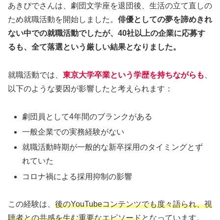
あきぴでさんは、劇団文学座を退団後、生活の立て直しの
ため就職活動を開始しました。
俳優としての夢を諦めきれ
ない中での就職活動でしたが、40社以上の企業に応募す
るも、全て落選という厳しい結果となりました。
就職活動では、
東京大学卒業という学歴を持ちながらも
、
以下のような要因が影響したと考えられます：
劇団員として4年間のブランクがある
一般企業での実務経験がない
就職活動時期が一般的な新卒採用のタイミングとず
れていた
コロナ禍による採用抑制の影響
この経験は、
後のYouTubeコンテンツでも度々語られ、視
聴者との共感を生む重要なエピソード
となっています。