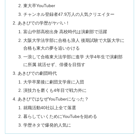
東大卒YouTuber
チャンネル登録者47.9万人の人気クリエイター
あきぴでの学歴がヤバい！
富山中部高校出身 高校時代は演劇部で活躍
大阪大学法学部に合格も浪人 後期試験で大阪大学に
合格も東大の夢を追いかける
一浪して合格東大法学部に進学 大学4年生で演劇部
に所属 就活せず、俳優を目指す
あきぴでの劇団時代
大学卒業後に劇団文学座に入団
演技力を磨くも4年目で戦力外に
あきぴではなぜYouTuberになった？
就職活動40社以上全て落選
暮らしていくためにYouTubeを始める
学歴ネタで爆発的人気に