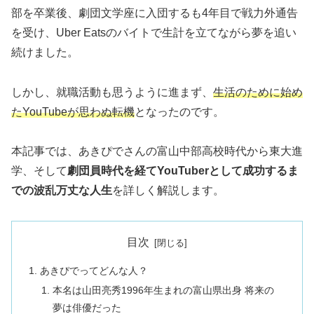
部を卒業後、劇団文学座に入団するも4年目で戦力外通告
を受け、Uber Eatsのバイトで生計を立てながら夢を追い
続けました。
しかし、就職活動も思うように進まず、
生活のために始め
たYouTubeが思わぬ転機
となったのです。
本記事では、あきぴでさんの富山中部高校時代から東大進
学、そして
劇団員時代を経てYouTuberとして成功するま
での波乱万丈な人生
を詳しく解説します。
目次
あきぴでってどんな人？
本名は山田亮秀1996年生まれの富山県出身 将来の
夢は俳優だった