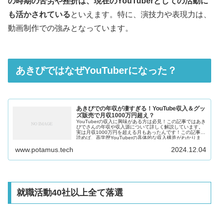
の時期の苦労や挫折は、現在のYouTuberとしての活動に
も活かされている
といえます。特に、演技力や表現力は、
動画制作での強みとなっています。
あきぴではなぜYouTuberになった？
あきぴでの年収が凄すぎる！YouTube収入＆グッ
ズ販売で月収1000万円超え？
YouTuberの収入に興味がある方は必見！この記事ではあき
ぴでさんの年収や収入源について詳しく解説しています。
実は月収1000万円を超える月もあったんです！この記事を
読めば、高学歴YouTuberの具体的な収入構造がわかりま
す。
www.potamus.tech
2024.12.04
就職活動40社以上全て落選