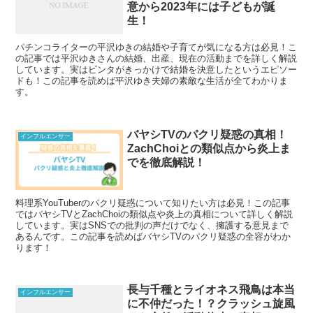
意から2023年には子どもが誕
生！
パチンコライターの平沢ゆきの結婚や子育てが気になる方は必見！こ
の記事では平沢ゆきさんの結婚、出産、現在の活動までを詳しく解説
しています。実はビンタがきっかけで結婚を決意したというエピソー
ドも！この記事を読めば平沢ゆき夫婦の素敵な生活が全てわかりま
す。
バヤシTVのパクリ疑惑の真相！
インフルエンサー
ZachChoiとの類似点から炎上ま
でを徹底解説！
料理系YouTuberのパクリ疑惑について知りたい方は必見！この記事
ではバヤシTVとZachChoiの類似点や炎上の真相について詳しく解説
しています。実はSNSでの批判の声だけでなく、擁護する意見まで
あるんです。この記事を読めばバヤシTVのパクリ疑惑の全容がわか
ります！
長与千種とライオネス飛鳥は本当
インフルエンサー
に不仲だった！？クラッシュ旋風