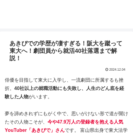
あきぴでの学歴が凄すぎる！阪大を蹴って
東大へ！劇団員から就活40社落選まで解
説！
2024.12.04
俳優を目指して東大に入学し、一流劇団に所属するも挫
折。
40社以上の就職活動にも失敗し、人生のどん底を経
験した人物
がいます。
夢を諦めきれずにもがく中で、思いがけない形で道が開け
たその人物こそが、
今や47.9万人の登録者を抱える人気
YouTuber「あきぴで」さん
です。 富山県出身で東大法学